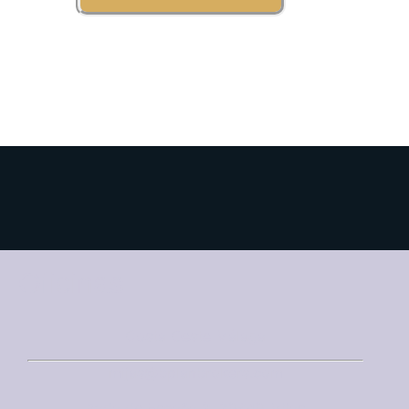
Oficinas
Costa Oeste Málaga
mijas@bplanbrokers.com
Avda de España 2, 29649 Mijas