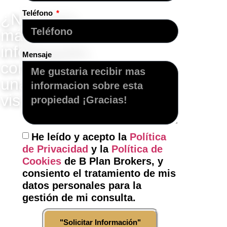
Teléfono
¿Necesita
más
información,
Mensaje
concertar
una
visita?
"Contacte
con
He leído y acepto la
Política
nosotros"
de Privacidad
y la
Política de
Cookies
de B Plan Brokers, y
consiento el tratamiento de mis
datos personales para la
gestión de mi consulta.
"Solicitar Información"