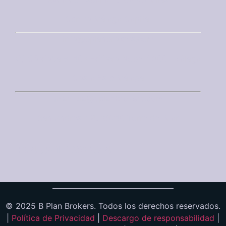
Centro Málaga Capital
info@bplanbrokers.com
C/ Córdoba 6, 403 Edificio Nobel 29001 Málaga
Costa Este Málaga
axarquia@bplanbrokers.com
San Andres, 28, 29740 Torre del Mar
+34 951 130 574
© 2025 B Plan Brokers. Todos los derechos reservados.
|
Política de Privacidad
|
Descargo de responsabilidad
|