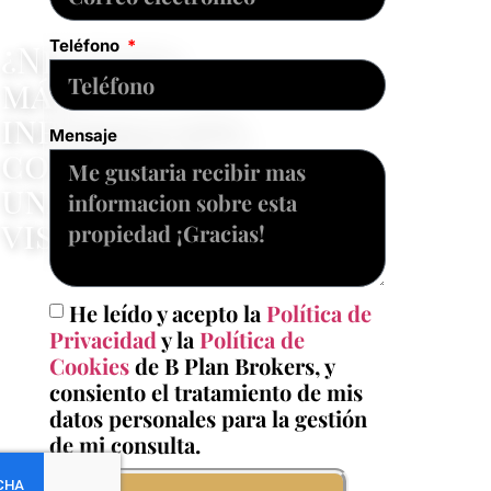
¿Necesita
Teléfono
más
información,
Mensaje
concertar
una
visita?
"Contacte
con
He leído y acepto la
Política de
nosotros"
Privacidad
y la
Política de
Cookies
de B Plan Brokers, y
consiento el tratamiento de mis
datos personales para la gestión
de mi consulta.