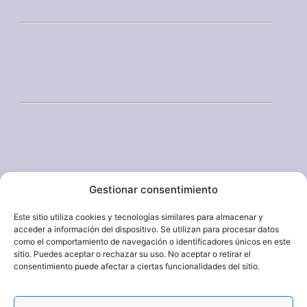
Costa Oeste Málaga
mijas@bplanbrokers.com
Avda de España 2, 29649 Mijas
Centro Málaga Capital
info@bplanbrokers.com
C/ Córdoba 6, 403 Edificio Nobel 29001 Málaga
Costa Este Málaga
Gestionar consentimiento
axarquia@bplanbrokers.com
San Andres, 28, 29740 Torre del Mar
Este sitio utiliza cookies y tecnologías similares para almacenar y
acceder a información del dispositivo. Se utilizan para procesar datos
como el comportamiento de navegación o identificadores únicos en este
sitio. Puedes aceptar o rechazar su uso. No aceptar o retirar el
+34 951 130 574
consentimiento puede afectar a ciertas funcionalidades del sitio.