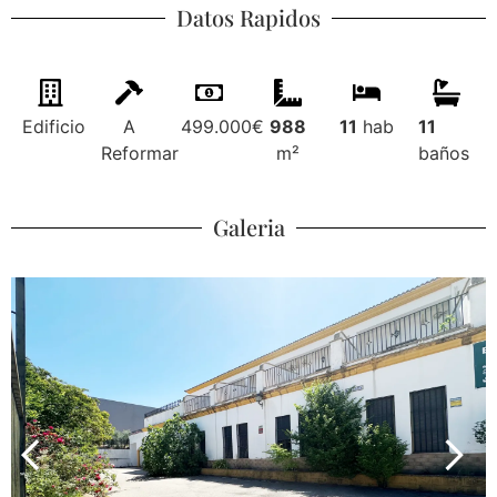
Datos Rapidos
Edificio
A
499.000€
988
11
hab
11
Reformar
m²
baños
Galeria