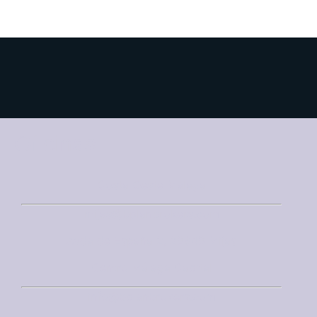
Oficinas
Costa Oeste Málaga
mijas@bplanbrokers.com
Avda de España 2, 29649 Mijas
Centro Málaga Capital
info@bplanbrokers.com