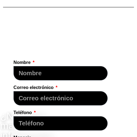
Nombre
Correo electrónico
Teléfono
¿Necesita
más
información,