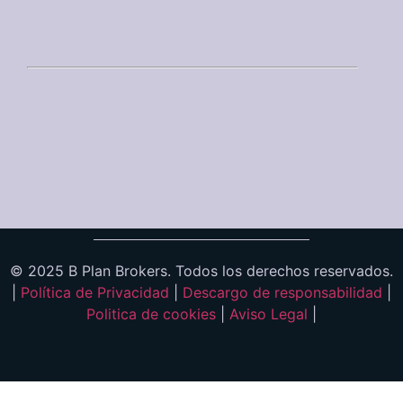
C/ Córdoba 6, 403 Edificio Nobel 29001 Málaga
Costa Este Málaga
axarquia@bplanbrokers.com
San Andres, 28, 29740 Torre del Mar
+34 951 130 574
© 2025 B Plan Brokers. Todos los derechos reservados.
|
Política de Privacidad
|
Descargo de responsabilidad
|
Politica de cookies
|
Aviso Legal
|