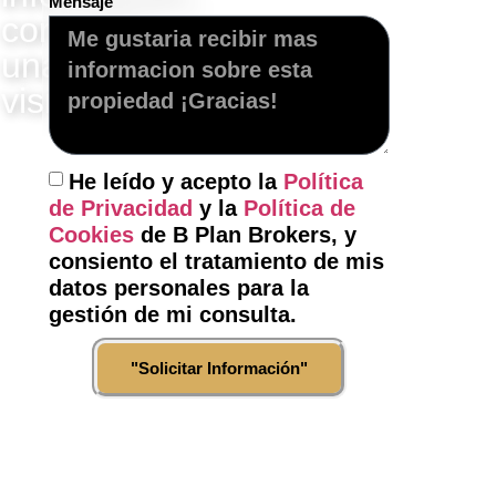
Mensaje
concertar
una
visita?
"Contacte
con
He leído y acepto la
Política
nosotros"
de Privacidad
y la
Política de
Cookies
de B Plan Brokers, y
consiento el tratamiento de mis
datos personales para la
gestión de mi consulta.
"Solicitar Información"