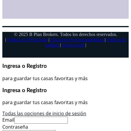
San Andres, 28, 29740 Torre del Mar
+34 951 130 574
© 2025 B Plan Brokers. Todos los derechos reservados.
|
Política de Privacidad
|
Descargo de responsabilidad
|
Politica de
cookies
|
Aviso Legal
|
Ingresa o Registro
para guardar tus casas favoritas y más
Ingresa o Registro
para guardar tus casas favoritas y más
Todas las opciones de inicio de sesión
Email
Contraseña