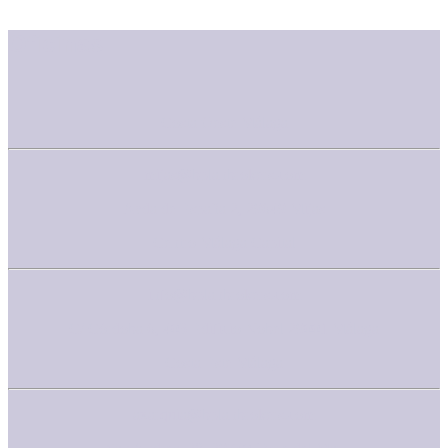
Oficinas
Costa Oeste Málaga
mijas@bplanbrokers.com
Avda de España 2, 29649 Mijas
Centro Málaga Capital
info@bplanbrokers.com
C/ Córdoba 6, 403 Edificio Nobel 29001 Málaga
Costa Este Málaga
axarquia@bplanbrokers.com