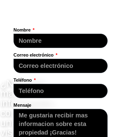
Nombre
Correo electrónico
Teléfono
¿Necesita
más
información,
Mensaje
concertar
una
visita?