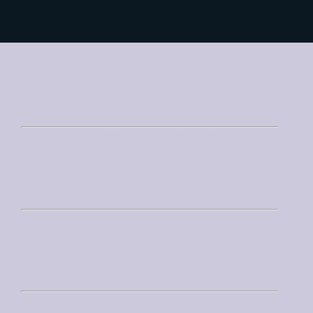
Oficinas
Costa Oeste Málaga
mijas@bplanbrokers.com
Avda de España 2, 29649 Mijas
Centro Málaga Capital
info@bplanbrokers.com
C/ Córdoba 6, 403 Edificio Nobel 29001 Málaga
Costa Este Málaga
axarquia@bplanbrokers.com