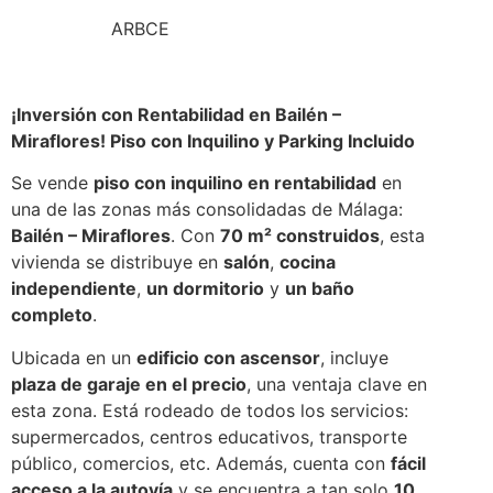
ARBCE
¡Inversión con Rentabilidad en Bailén –
Miraflores! Piso con Inquilino y Parking Incluido
Se vende
piso con inquilino en rentabilidad
en
una de las zonas más consolidadas de Málaga:
Bailén – Miraflores
. Con
70 m² construidos
, esta
vivienda se distribuye en
salón
,
cocina
independiente
,
un dormitorio
y
un baño
completo
.
Ubicada en un
edificio con ascensor
, incluye
plaza de garaje en el precio
, una ventaja clave en
esta zona. Está rodeado de todos los servicios:
supermercados, centros educativos, transporte
público, comercios, etc. Además, cuenta con
fácil
acceso a la autovía
y se encuentra a tan solo
10