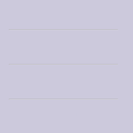
Oficinas
Costa Oeste Málaga
mijas@bplanbrokers.com
Avda de España 2, 29649 Mijas
Centro Málaga Capital
info@bplanbrokers.com
C/ Córdoba 6, 403 Edificio Nobel 29001 Málaga
Costa Este Málaga
axarquia@bplanbrokers.com
San Andres, 28, 29740 Torre del Mar