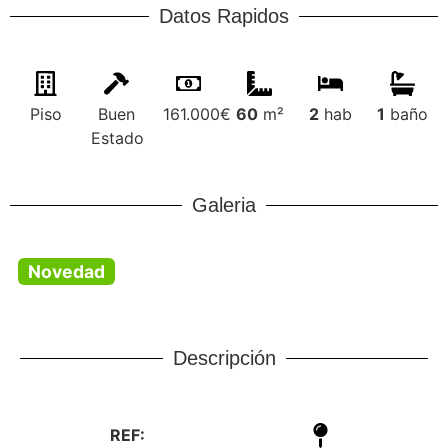
Datos Rapidos
Piso
Buen
161.000€
60
m²
2
hab
1
baño
Estado
Galeria
Novedad
Descripción
REF: