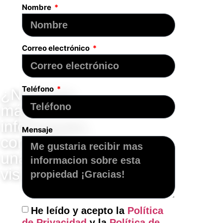
Nombre
Correo electrónico
Teléfono
¿Necesita
más
información,
Mensaje
concertar
una
visita?
"Contacte
con
He leído y acepto la
Política
nosotros"
de Privacidad
y la
Política de