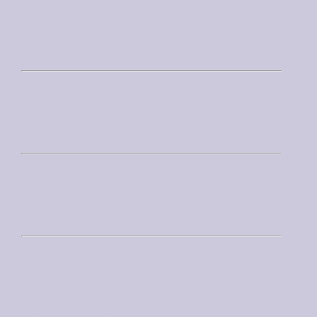
Oficinas
Costa Oeste Málaga
mijas@bplanbrokers.com
Avda de España 2, 29649 Mijas
Centro Málaga Capital
info@bplanbrokers.com
C/ Córdoba 6, 403 Edificio Nobel 29001 Málaga
Costa Este Málaga
axarquia@bplanbrokers.com
San Andres, 28, 29740 Torre del Mar