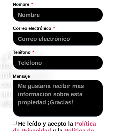
Nombre
Correo electrónico
Teléfono
¿Necesita
más
información,
Mensaje
concertar
una
visita?
"Contacte
con
He leído y acepto la
Política
nosotros"
de Privacidad
y la
Política de