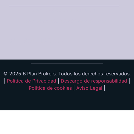
axarquia@bplanbrokers.com
San Andres, 28, 29740 Torre del Mar
+34 951 130 574
© 2025 B Plan Brokers. Todos los derechos reservados.
|
Política de Privacidad
|
Descargo de responsabilidad
|
Politica de cookies
|
Aviso Legal
|