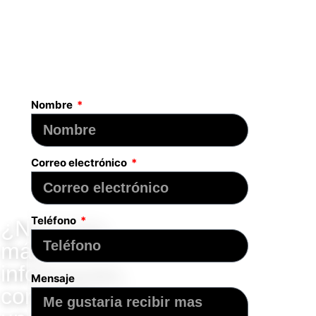
Nombre
Correo electrónico
Teléfono
¿Necesita
más
información,
Mensaje
concertar