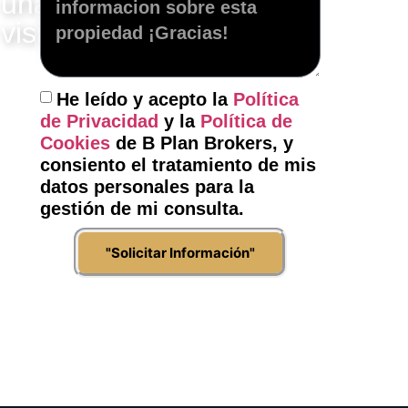
una
visita?
"Contacte
con
He leído y acepto la
Política
nosotros"
de Privacidad
y la
Política de
Cookies
de B Plan Brokers, y
consiento el tratamiento de mis
datos personales para la
gestión de mi consulta.
"Solicitar Información"