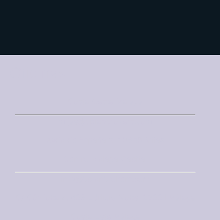
Oficinas
Costa Oeste Málaga
mijas@bplanbrokers.com
Avda de España 2, 29649 Mijas
Centro Málaga Capital
info@bplanbrokers.com
C/ Córdoba 6, 403 Edificio Nobel 29001 Málaga
Costa Este Málaga