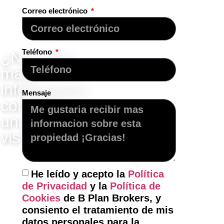
Correo electrónico
Teléfono
¿Necesita
más
información,
Mensaje
concertar
una
visita?
"Contacte
con
He leído y acepto la
Política
nosotros"
de Privacidad
y la
Política de
Cookies
de B Plan Brokers, y
consiento el tratamiento de mis
datos personales para la