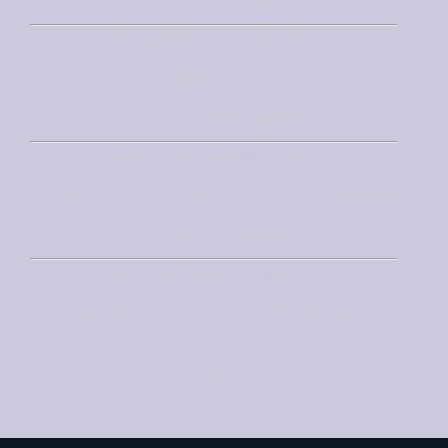
mijas@bplanbrokers.com
Avda de España 2, 29649 Mijas
Centro Málaga Capital
info@bplanbrokers.com
C/ Córdoba 6, 403 Edificio Nobel 29001 Málaga
Costa Este Málaga
axarquia@bplanbrokers.com
San Andres, 28, 29740 Torre del Mar
+34 951 130 574